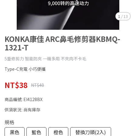
1
/
13
KONKA康佳 ARC鼻毛修剪器KBMQ-
1321-T
5重修剪力 智能防夾 一機多用 不夾肉不卡毛
Type-C充電 小巧便攜
NT$38
NT$40
商品編號:
EI4128BX
供貨狀況:
尚有庫存
規格
黑色
藍色
橙色
替換刀頭(2入)