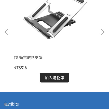
T8 筆電散熱支架
D
NT$518
NT
加入購物車
關於ibits