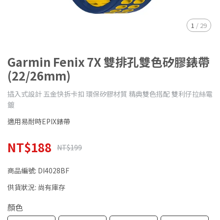
1
/
29
Garmin Fenix 7X 雙排孔雙色矽膠錶帶
(22/26mm)
插入式設計 五金快拆卡扣 環保矽膠材質 精典雙色搭配 雙利仔拉絲電
鍍
適用易耐時EPIX錶帶
NT$188
NT$199
商品編號:
DI4028BF
供貨狀況:
尚有庫存
顏色