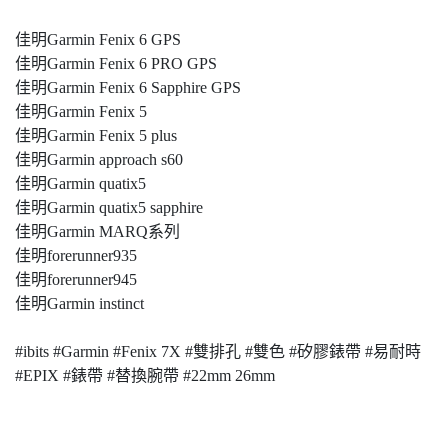
佳明Garmin Fenix 6 GPS
佳明Garmin Fenix 6 PRO GPS
佳明Garmin Fenix 6 Sapphire GPS
佳明Garmin Fenix 5
佳明Garmin Fenix 5 plus
佳明Garmin approach s60
佳明Garmin quatix5
佳明Garmin quatix5 sapphire
佳明Garmin MARQ系列
佳明forerunner935
佳明forerunner945
佳明Garmin instinct
#ibits #Garmin #Fenix 7X #雙排孔 #雙色 #矽膠錶帶 #易耐時
#EPIX #錶帶 #替換腕帶 #22mm 26mm