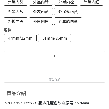
外黑内灰
外黑內綠
外黑内橙
外黑内红
外黑內藍
外灰內黃
外深藍內黃
外橙內黑
外白内黑
外軍綠內黑
規格
47mm/22mm
51mm/26mm
商品介紹
商品介紹
ibits Garmin Fenix7X 雙排孔雙色矽膠錶帶 22/26mm