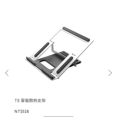
T8 筆電散熱支架
MD
NT$518
NT