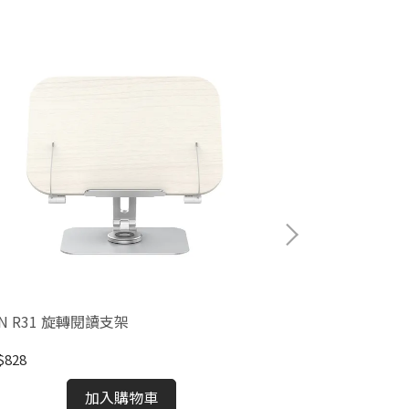
N R31 旋轉閱讀支架
C8 車用重力出
$828
NT$117
加入購物車