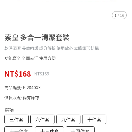
1
/
16
索皇 多合一清潔套裝
乾淨清潔 長效呵護 成分解析 使用放心 立體錐形結構
功能齊全 全面去汙 使用方便
NT$168
NT$169
商品編號:
EI2040XX
供貨狀況:
尚有庫存
選項
三件套
六件套
九件套
十件套
十一件套
十三件套
十四件套