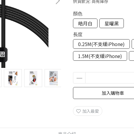
供貨狀況:
尚有庫存
顏色
皓月白
星曜黑
長度
0.25M(不支緩iPhone)
1.5M(不支緩iPhone)
加入購物車
加入最愛
商品介紹