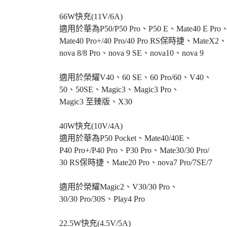
66W快充(11V/6A)
適用於華為P50/P50 Pro、P50 E、Mate40 E Pro
Mate40 Pro+/40 Pro/40 Pro RS保時捷、MateX2、
nova 8/8 Pro、nova 9 SE、nova10、nova 9
適用於榮耀V40、60 SE、60 Pro/60、V40、
50、50SE、Magic3、Magic3 Pro、
Magic3 至臻版、X30
40W快充(10V/4A)
適用於華為P50 Pocket、Mate40/40E、
P40 Pro+/P40 Pro、P30 Pro、Mate30/30 Pro/
30 RS保時捷、Mate20 Pro、nova7 Pro/7SE/7
適用於榮耀Magic2、V30/30 Pro、
30/30 Pro/30S、Play4 Pro
22.5W快充(4.5V/5A)